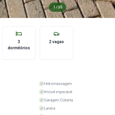
1 / 30
3
2 vagas
dormitórios
Hidromassagem
Imóvel impecável
Garagem Coberta
Lareira