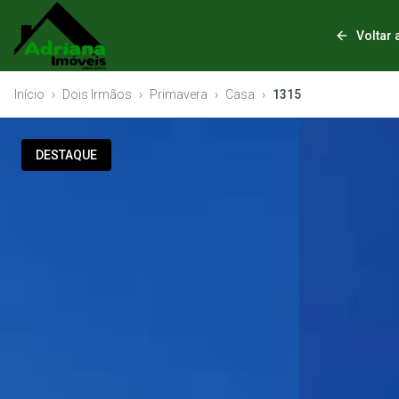
Voltar 
Início
›
Dois Irmãos
›
Primavera
›
Casa
›
1315
DESTAQUE