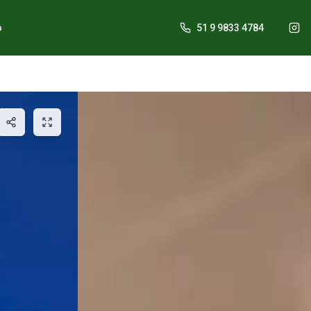
o
51 9 9833 4784